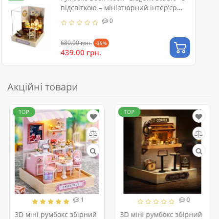
підсвіткою – мініатюрний інтер’єр
кабінету
0
680.00 грн.
-35%
439.00 грн.
Акційні товари
TOP
TOP
1
0
3D міні румбокс збірний
3D міні румбокс збірний