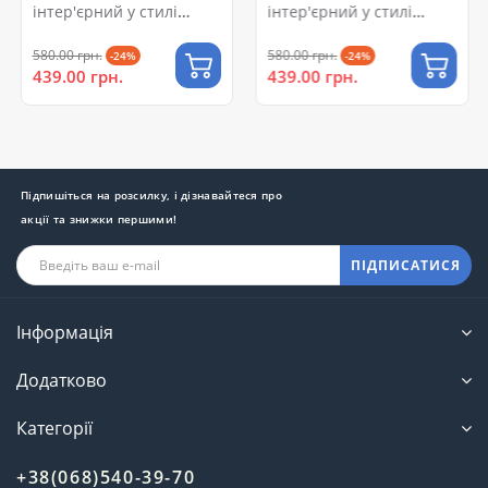
інтер'єрний у стилі
інтер'єрний у стилі
кондитерської
кав'ярні
580.00 грн.
580.00 грн.
-24%
-24%
439.00 грн.
439.00 грн.
Підпишіться на розсилку, і дізнавайтеся про
акції та знижки першими!
ПІДПИСАТИСЯ
Інформація
Додатково
Категорії
+38(068)540-39-70