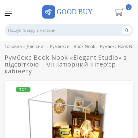
0
Головна
Для книг
Румбокси - Book Nook
Румбокс Book Nook
Румбокс Book Nook «Elegant Studio» з
підсвіткою – мініатюрний інтер’єр
кабінету
TOP