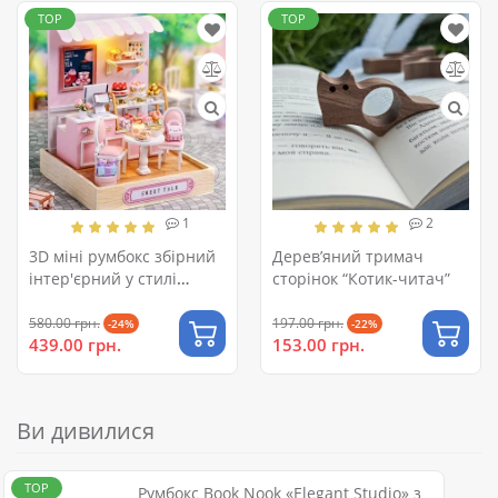
TOP
TOP
1
2
3D міні румбокс збірний
Дерев’яний тримач
інтер'єрний у стилі
сторінок “Котик-читач”
кондитерської
580.00 грн.
197.00 грн.
-24%
-22%
439.00 грн.
153.00 грн.
Ви дивилися
TOP
Румбокс Book Nook «Elegant Studio» з