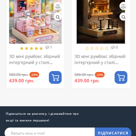
1
0
3D міні румбокс збірний
3D міні румбокс збірний
інтер'єрний у стилі
інтер'єрний у стилі
кондитерської
кав'ярні
580.00 грн.
580.00 грн.
-24%
-24%
439.00 грн.
439.00 грн.
Підпишіться на розсилку, і дізнавайтеся про
акції та знижки першими!
ПІДПИСАТИСЯ