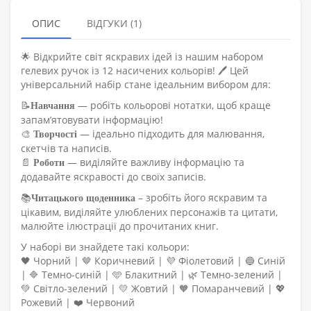
ОПИС
ВІДГУКИ (1)
🌟 Відкрийте світ яскравих ідей із нашим набором
гелевих ручок із 12 насичених кольорів! 🖊️ Цей
універсальний набір стане ідеальним вибором для:
📝
— робіть кольорові нотатки, щоб краще
Навчання
запам’ятовувати інформацію!
🎨
— ідеально підходить для малювання,
Творчості
скетчів та написів.
📄
— виділяйте важливу інформацію та
Роботи
додавайте яскравості до своїх записів.
📚
– зробіть його яскравим та
Читацького щоденника
цікавим, виділяйте улюблених персонажів та цитати,
малюйте ілюстрації до прочитаних книг.
У наборі ви знайдете такі кольори:
🖤 Чорний | 🤎 Коричневий | 💜 Фіолетовий | 🔵 Синій
| 🔷 Темно-синій | 🩵 Блакитний | 🌿 Темно-зелений |
💚 Світло-зелений | 💛 Жовтий | 🧡 Помаранчевий | 💖
Рожевий | ❤️ Червоний