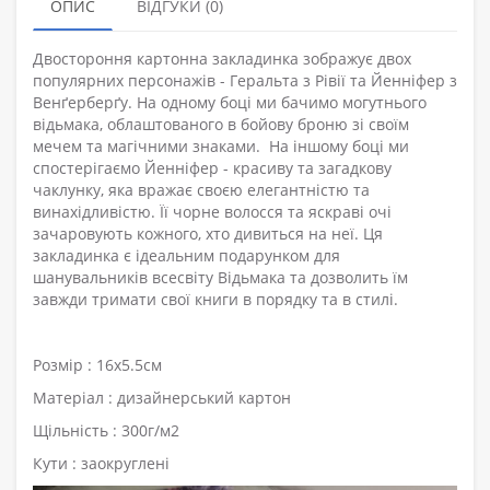
ОПИС
ВІДГУКИ (0)
Двостороння картонна закладинка зображує двох
популярних персонажів - Геральта з Рівії та Йенніфер з
Венґерберґу. На одному боці ми бачимо могутнього
відьмака, облаштованого в бойову броню зі своїм
мечем та магічними знаками. На іншому боці ми
спостерігаємо Йенніфер - красиву та загадкову
чаклунку, яка вражає своєю елегантністю та
винахідливістю. Її чорне волосся та яскраві очі
зачаровують кожного, хто дивиться на неї. Ця
закладинка є ідеальним подарунком для
шанувальників всесвіту Відьмака та дозволить їм
завжди тримати свої книги в порядку та в стилі.
Розмір : 16х5.5см
Матеріал : дизайнерський картон
Щільність : 300г/м2
Кути : заокруглені