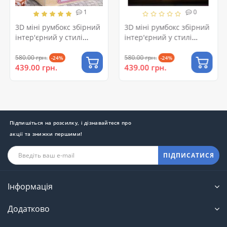
1
0
3D міні румбокс збірний
3D міні румбокс збірний
інтер'єрний у стилі
інтер'єрний у стилі
кондитерської
кав'ярні
580.00 грн.
580.00 грн.
-24%
-24%
439.00 грн.
439.00 грн.
Підпишіться на розсилку, і дізнавайтеся про
акції та знижки першими!
ПІДПИСАТИСЯ
Інформація
Додатково