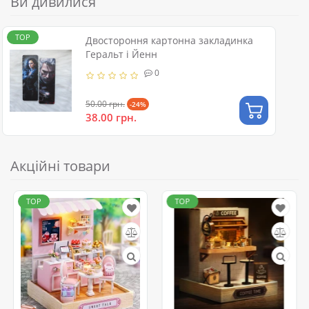
Ви дивилися
TOP
Двостороння картонна закладинка
Геральт і Йенн
0
50.00 грн.
-24%
38.00 грн.
Акційні товари
TOP
TOP